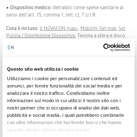
•
Dispositivo medico:
detraibili come spese sanitarie ai
sensi dell’art. 15, comma 1, lett. c), T.U.I.R.
Cosa è incluso:
Il NOVAFON max+
,
Mobility-Set max
,
Set
Pulizia / Disinfezione Dispositivo
, Testina a sfera e disco,
adattatore con spina europea, cavo di ricarica, libretto
d’istruzioni
Confronto dei Dispositivi
Questo sito web utilizza i cookie
Utilizziamo i cookie per personalizzare contenuti ed
annunci, per fornire funzionalità dei social media e per
analizzare il nostro traffico. Condividiamo inoltre
Detrazione fiscale
informazioni sul modo in cui utilizzi il nostro sito con i
nostri partner che si occupano di analisi dei dati web,
NOVAFON è un dispositivo medico, detraibili come
pubblicità e social media, i quali potrebbero combinarle
Pagamento e spedizione
spese sanitarie ai sensi dell’art. 15, comma 1, lett. c),
con altre informazioni che hai fornito loro o che hanno
T.U.I.R.
raccolto dal tuo utilizzo dei loro servizi.
Spedizione gratuito superiore a 150 € di spesa
Made in Germany