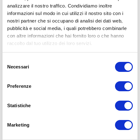
ambito riabilitativo.
analizzare il nostro traffico. Condividiamo inoltre
informazioni sul modo in cui utilizzi il nostro sito con i
L’utilizzo delle vibrazioni può essere applicato in tantissimi
nostri partner che si occupano di analisi dei dati web,
campi,
dalla fisioterapia all’osteopatia
.
pubblicità e social media, i quali potrebbero combinarle
con altre informazioni che hai fornito loro o che hanno
Inoltre, NOVAFON mette a disposizione
corsi di formazione
raccolto dal tuo utilizzo dei loro servizi.
e webinar gratuiti
, in modo da poter sfruttare al massimo
tutte le applicazioni dei suoi dispositivi.
Selezione
Necessari
Ora che conosci tutti i benefici del connubio tra
tecnologia e
del
fisioterapia
, e gli effetti della terapia a vibrazione locale,
consenso
contattaci
per maggiori informazioni, per accedere ai corsi
Preferenze
e valutare i nostri prodotti.
Statistiche
Domande frequenti su tecnologia e
fisioterapia
Marketing
Perché la tecnologia è importante