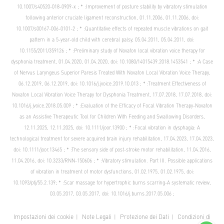
10.1007/s40520-018-0909-x
; * :Improvement of posture stability by vibratory stimulation
following anterior cruciate ligament reconstruction, 01.11.2006, 01.11.2006, doi:
10.1007/s00167-006-0101-2
; * :Quantitative effects of repeated muscle vibrations on gait
pattern in a 5-year-old child with cerebral palsy, 05.04.2011, 05.04.2011, doi:
10.1155/2011/359126
; * :Preliminary study of Novafon local vibration voice therapy for
dysphonia treatment, 01.04.2020, 01.04.2020, doi:
10.1080/14015439.2018.1453541
; * :A Case
of Nervus Laryngeus Superior Paresis Treated With Novafon Local Vibration Voice Therapy,
06.12.2019, 06.12.2019, doi:
10.1016/j.jvoice.2019.10.013
; * :Treatment Effectiveness of
Novafon Local Vibration Voice Therapy for Dysphonia Treatment, 17.07.2018, 17.07.2018, doi:
10.1016/j.jvoice.2018.05.009
; * :Evaluation of the Efficacy of Focal Vibration Therapy-Novafon
as an Assistive Therapeutic Tool for Children With Feeding and Swallowing Disorders,
12.11.2025, 12.11.2025, doi:
10.1111/joor.13900
; * :Focal vibration in dysphagia: A
technological treatment for severe acquired brain injury rehabilitation, 17.04.2023, 17.04.2023,
doi:
10.1111/joor.13465
; * :The sensory side of post-stroke motor rehabilitation, 11.04.2016,
11.04.2016, doi:
10.3233/RNN-150606
; * :Vibratory stimulation. Part III. Possible applications
of vibration in treatment of motor dysfunctions, 01.02.1975, 01.02.1975, doi:
10.1093/ptj/55.2.139
; * :Scar massage for hypertrophic burns scarring-A systematic review,
03.05.2017, 03.05.2017, doi:
10.1016/j.burns.2017.05.006
;
Impostazioni dei cookie
Note Legali
Protezione dei Dati
Condizioni di