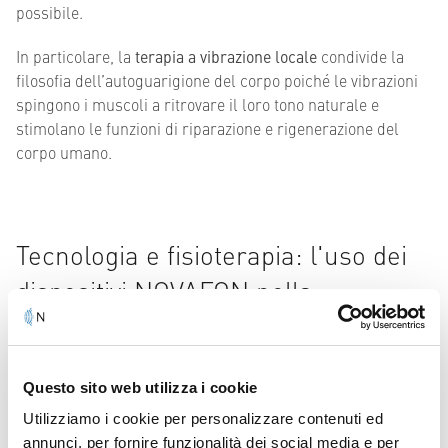
possibile.
In particolare, la
terapia a vibrazione locale
condivide la
filosofia dell’autoguarigione del corpo poiché le vibrazioni
spingono i muscoli a ritrovare il loro tono naturale e
stimolano le funzioni di riparazione e rigenerazione del
corpo umano.
Tecnologia e fisioterapia: l'uso dei
dispositivi NOVAFON nella
riabilitazione
Se desideri avvalerti della terapia a vibrazione locale, puoi
Questo sito web utilizza i cookie
scegliere i
dispositivi medici NOVAFON
che
possono essere
utilizzati sia dai terapisti
che, come
strumento di
Utilizziamo i cookie per personalizzare contenuti ed
autotrattamento
e offrono il miglior risultato possibile in
annunci, per fornire funzionalità dei social media e per