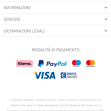
INFORMAZIONI
SERVIZIO
DICHIARAZIONI LEGALI
MODALITÀ DI PAGAMENTO
* Emanuela Serritella , Giordano Scialanca , Paola Di Giacomo, Carlo Di Paolo:Local
Vibratory Stimulation for Temporomandibular Disorder Myofascial Pain Treatment: A
Randomised, Double-Blind, Placebo-Controlled Preliminary Study, 07.12.2020, 07.12.2020,