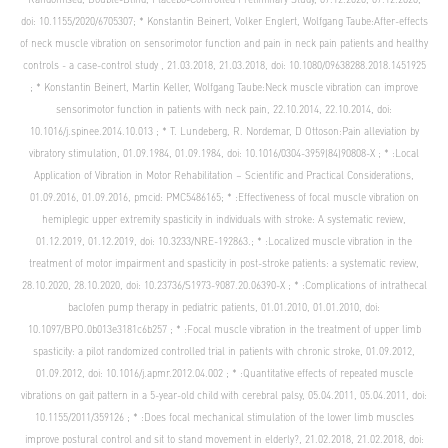
doi:
10.1155/2020/6705307
; * Konstantin Beinert, Volker Englert, Wolfgang Taube:After-effects
of neck muscle vibration on sensorimotor function and pain in neck pain patients and healthy
controls - a case-control study , 21.03.2018, 21.03.2018, doi:
10.1080/09638288.2018.1451925
; * Konstantin Beinert, Martin Keller, Wolfgang Taube:Neck muscle vibration can improve
sensorimotor function in patients with neck pain, 22.10.2014, 22.10.2014, doi:
10.1016/j.spinee.2014.10.013
; * T. Lundeberg, R. Nordemar, D Ottoson:Pain alleviation by
vibratory stimulation, 01.09.1984, 01.09.1984, doi:
10.1016/0304-3959(84)90808-X
; * :Local
Application of Vibration in Motor Rehabilitation – Scientific and Practical Considerations,
01.09.2016, 01.09.2016, pmcid:
PMC5486165
; * :Effectiveness of focal muscle vibration on
hemiplegic upper extremity spasticity in individuals with stroke: A systematic review,
01.12.2019, 01.12.2019, doi:
10.3233/NRE-192863.
; * :Localized muscle vibration in the
treatment of motor impairment and spasticity in post-stroke patients: a systematic review,
28.10.2020, 28.10.2020, doi:
10.23736/S1973-9087.20.06390-X
; * :Complications of intrathecal
baclofen pump therapy in pediatric patients, 01.01.2010, 01.01.2010, doi:
10.1097/BPO.0b013e3181c6b257
; * :Focal muscle vibration in the treatment of upper limb
spasticity: a pilot randomized controlled trial in patients with chronic stroke, 01.09.2012,
01.09.2012, doi:
10.1016/j.apmr.2012.04.002
; * :Quantitative effects of repeated muscle
vibrations on gait pattern in a 5-year-old child with cerebral palsy, 05.04.2011, 05.04.2011, doi:
10.1155/2011/359126
; * :Does focal mechanical stimulation of the lower limb muscles
improve postural control and sit to stand movement in elderly?, 21.02.2018, 21.02.2018, doi: