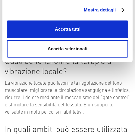
nella fisioterapia moderna?
Mostra dettagli
La tecnologia permette di rendere i percorsi riabilitativi più
efficaci e mirati. Strumenti come la vibrazione locale
Accetta tutti
aiutano a migliorare mobilità, forza, sensibilità e qualità dei
movimenti, integrandosi ai trattamenti manuali tradizionali.
Accetta selezionati
Quali benefici offre la terapia a
vibrazione locale?
La vibrazione locale può favorire la regolazione del tono
muscolare, migliorare la circolazione sanguigna e linfatica,
ridurre il dolore mediante il meccanismo del “gate control”
e stimolare la sensibilità del tessuto. È un supporto
versatile in molti percorsi riabilitativi.
In quali ambiti può essere utilizzata