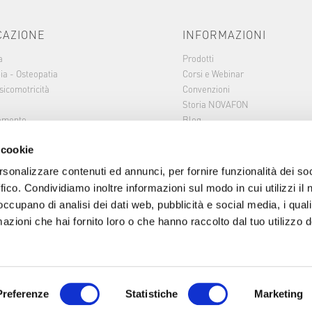
CAZIONE
INFORMAZIONI
a
Prodotti
ia - Osteopatia
Corsi e Webinar
sicomotricità
Convenzioni
Storia NOVAFON
tamento
Blog
Downloads
 cookie
rsonalizzare contenuti ed annunci, per fornire funzionalità dei so
MODALITÀ DI PAGAMENTO
ffico. Condividiamo inoltre informazioni sul modo in cui utilizzi il 
 occupano di analisi dei dati web, pubblicità e social media, i qual
azioni che hai fornito loro o che hanno raccolto dal tuo utilizzo d
Preferenze
Statistiche
Marketing
azioni dei cookie
Note Legali
Protezione dei Dati
Condizioni di Vendita online