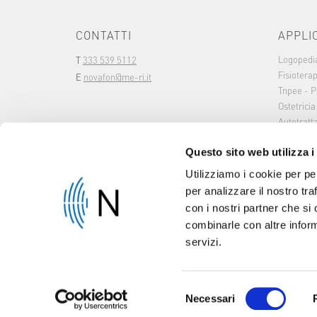
CONTATTI
APPLI
Logopedi
T
333 539 5112
Fisioterap
E
novafon@me-ri.it
Tnpee - P
Ostetricia
Autotrat
Questo sito web utilizza i
Utilizziamo i cookie per pe
per analizzare il nostro tra
con i nostri partner che si
combinarle con altre inform
servizi.
Selezione
Necessari
© 2026 Me-Ri
Impost
del