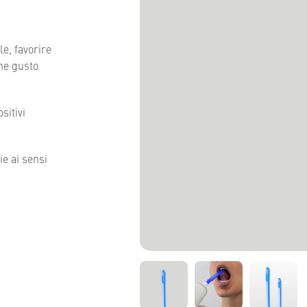
e, favorire
one gusto
sitivi
ie ai sensi