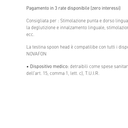
Pagamento in 3 rate disponibile
(zero interessi)
Consigliata per : Stimolazione punta e dorso lingual
la deglutizione e innalzamento linguale, stimolazi
ecc.
La testina spoon head è compatilibe con tutti i dispo
NOVAFON
•
Dispositivo medico:
detraibili come spese sanitar
dell’art. 15, comma 1, lett. c), T.U.I.R.