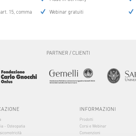
l’art. 15, comma
Webinar gratuiti
PARTNER / CLIENTI
CAZIONE
INFORMAZIONI
a
Prodotti
ia - Osteopatia
Corsi e Webinar
sicomotricità
Convenzioni