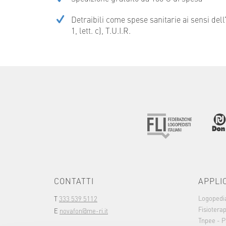
Detraibili come spese sanitarie ai sensi del
1, lett. c), T.U.I.R.
CONTATTI
APPLI
Logopedi
T
333 539 5112
Fisioterap
E
novafon@me-ri.it
Tnpee - P