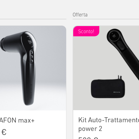
Offerta
Sconto!
Kit Auto-Trattament
AFON max+
power 2
 €