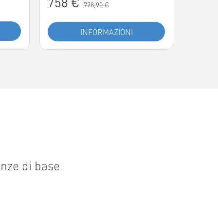
758 €
778,90 €
INFORMAZIONI
enze di base