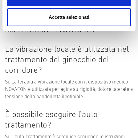
corsi o valutare i nostri prodotti innovativi.
Domande frequenti sul ginocchio
Accetta selezionati
del corridore e NOVAFON
La vibrazione locale è utilizzata nel
trattamento del ginocchio del
corridore?
Sì. La terapia a vibrazione locale con il dispositivo medico
NOVAFON è utilizzata per agire su rigidità, dolore laterale e
tensione della bandelletta ileotibiale.
È possibile eseguire l’auto-
trattamento?
Sì. L’auto-trattamento è semplice seguendo le istruzioni