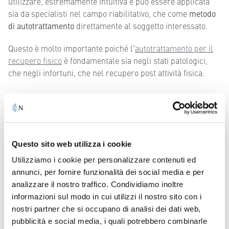
utilizzare, estremamente intuitiva e può essere applicata
sia da specialisti nel campo riabilitativo, che come
metodo
di autotrattamento
direttamente al soggetto interessato.
Questo è molto importante poiché l'
autotrattamento per il
recupero fisico
è fondamentale sia negli stati patologici,
che negli infortuni, che nel recupero post attività fisica.
Perché scegliere gli apparecchi
NOVAFON per la terapia a
vibrazione locale
Questo sito web utilizza i cookie
Come abbiamo visto, la
cura per il ginocchio del corridore
Utilizziamo i cookie per personalizzare contenuti ed
deve essere applicata il prima possibile, in modo da evitare
annunci, per fornire funzionalità dei social media e per
conseguenze spiacevoli e a lungo termine che influenzino
analizzare il nostro traffico. Condividiamo inoltre
la capacità di praticare attività sportiva.
informazioni sul modo in cui utilizzi il nostro sito con i
nostri partner che si occupano di analisi dei dati web,
Per sfruttare nel modo migliore tutti i benefici terapeutici
pubblicità e social media, i quali potrebbero combinarle