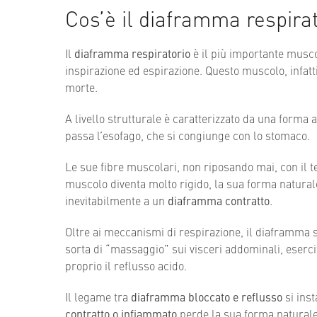
Cos’è il diaframma respira
Il
diaframma respiratorio
è il più importante musco
inspirazione ed espirazione. Questo muscolo, infatt
morte.
A livello strutturale è caratterizzato da una forma
passa l’esofago, che si congiunge con lo stomaco.
Le sue fibre muscolari, non riposando mai, con il 
muscolo diventa molto rigido, la sua forma naturale
inevitabilmente a un
diaframma contratto
.
Oltre ai meccanismi di respirazione, il diaframma
sorta di “massaggio” sui visceri addominali, eser
proprio il reflusso acido.
Il legame tra
diaframma bloccato e reflusso
si ins
contratto o infiammato
perde la sua forma naturale