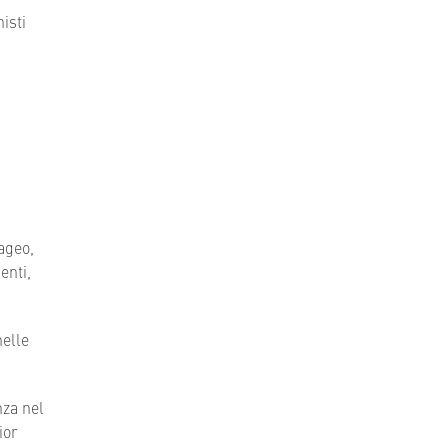
isti
ageo,
enti,
nelle
nza nel
ior