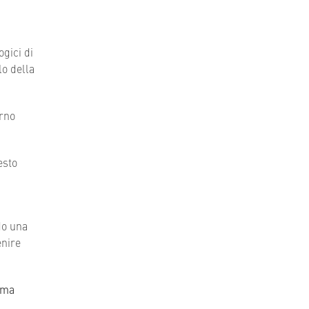
gici di
lo della
erno
esto
do una
nire
mma