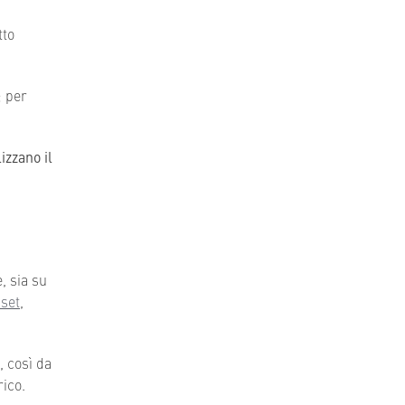
tto
; per
izzano il
, sia su
 set
,
, così da
rico.