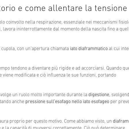
torio e come allentare la tensione
lo coinvolto nella respirazione, essenziale nei meccanismi fisiolo
i, lavora ininterrottamente dal momento della nascita fino a quel
 a cupola, con un’apertura chiamata
iato
diaframmatico
al cui int
tempo tendono a diventare più rigide e ad accorciarsi. Quando qu
 viene modificata e ciò influenza le sue funzioni, portando
 svolge un ruolo molto importante durante la
digestione
, svolgen
citando anche
pressione sull’esofago nello iato esofageo
per preve
taura proprio per questo motivo. Come abbiamo visto, un
diafra
 e la capacità di muoversi correttamente. Ciò può determinare