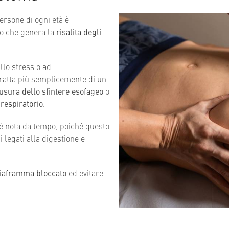
rsone di ogni età è
bo che genera la
risalita degli
llo stress o ad
 tratta più semplicemente di un
sura dello sfintere esofageo
o
respiratorio
.
è nota da tempo, poiché questo
legati alla digestione e
iaframma bloccato
ed evitare