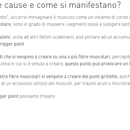
le cause e come si manifestano?
illetto”, occorre immaginare il muscolo come un insieme di corde
colare
, sono in grado di muovere i segmenti ossei e svolgere tant
azioni
, unita ad altri fattori scatenanti, può portare ad un accumu
rigger point
.
di che si vengono a creare su una o più fibre muscolari
, percepib
zona in cui si è venuto a creare,
questo punto può provocare un fo
stre fibre muscolari si vengono a creare dei punti grilletto
, poic
di un eccessivo utilizzo dei muscoli, per traumi acuti o microtra
gger point
possiamo trovare: