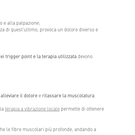
o e alla palpazione;
enza di quest’ultimo, provoca un dolore diverso e
i trigger point e la terapia utilizzata
devono
:
alleviare il dolore
e
rilassare la muscolatura
.
 la
terapia a vibrazione locale
permette di ottenere
he le fibre muscolari più profonde, andando a