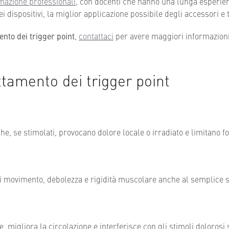
rmazione professionali
, con docenti che hanno una lunga esperien
i dispositivi, la miglior applicazione possibile degli accessori e
ento dei trigger point
,
contattaci
per avere maggiori informazioni, 
tamento dei trigger point
he, se stimolati, provocano dolore locale o irradiato e limitano 
di movimento, debolezza e rigidità muscolare anche al semplice s
e, migliora la circolazione e interferisce con gli stimoli dolorosi