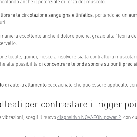
mentando anche il potenziale di forza del muscolo.
liorare la circolazione sanguigna e linfatica
, portando ad un
aum
uti.
n maniera eccellente anche il dolore poiché, grazie alla “teoria d
cervello.
one locale, quindi, riesce a risolvere sia la contrattura muscolare
e alla possibilità di
concentrare le onde sonore su punti precisi
o di auto-trattamento
eccezionale che può essere applicato, con
eati per contrastare i trigger poi
 vibrazioni, scegli il nuovo
dispositivo NOVAFON power 2
, con c