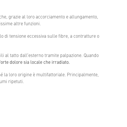
 che, grazie al loro accorciamento e allungamento,
issime altre funzioni.
lo di tensione eccessiva sulle fibre, a contratture o
ili al tatto dall’esterno tramite palpazione. Quando
rte dolore sia locale che irradiato.
hé la loro origine è multifattoriale. Principalmente,
umi ripetuti.