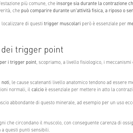
festazione più comune, che
insorge sia durante la contrazione c
verità, che
può comparire durante un'attività fisica, a riposo o s
a localizzare di questi
trigger muscolari
però è essenziale per
me
 dei trigger point
per i trigger point
, scopriamo, a livello fisiologico, i meccanismi
 noti
, le cause scatenanti livello anatomico tendono ad essere me
ioni normali, il
calcio
è essenziale per mettere in atto la contraz
lascio abbondante di questo minerale, ad esempio per un uso ecce
igni che circondano il muscolo, con conseguente carenza di ossi
 a questi punti sensibili.