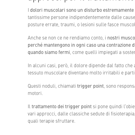
I
dolori muscolari sono un disturbo estremament
tantissime persone indipendentemente dalle cause 
posture errate, traumi, o lesioni sulle fasce muscol
Anche se non ce ne rendiamo conto, i
nostri muscol
perché mantengono in ogni caso una contrazione d
quando siamo fermi
, come quelli impiegati a sost
In alcuni casi, però, il dolore dipende dal fatto che 
tessuto muscolare diventano molto irritabili e part
Questi noduli, chiamati
trigger point
, sono responsa
motori.
Il
trattamento dei trigger point
si pone quindi l’obi
vari approcci, dalle classiche sedute di fisioterapia
quali terapie sfruttare.