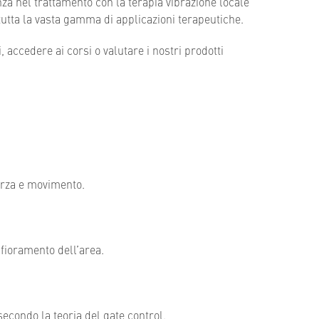
za nel trattamento con la terapia vibrazione locale
 tutta la vasta gamma di applicazioni terapeutiche.
accedere ai corsi o valutare i nostri prodotti
forza e movimento.
fioramento dell’area.
 secondo la teoria del gate control.