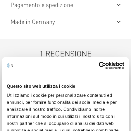
Pagamento e spedizione
spese sanitarie ai sensi dell’art. 15, comma 1, lett. c),
T.U.I.R.
Spedizione gratuito superiore a 150 € di spesa
Made in Germany
Servizio clienti e fatturazione in Italia
14 giorni reso gratuito
I prodotti NOVAFON sono Made in Germany.
Pagamento a rate senza interessi
La nostra promessa: La migliore qualità di
lavorazione e materiali. Funzione duratura e
1 RECENSIONE
affidabile.
Da clienti che hanno acquistato questo articolo!
Questo sito web utilizza i cookie
5.00
Utilizziamo i cookie per personalizzare contenuti ed
STELLE
annunci, per fornire funzionalità dei social media e per
analizzare il nostro traffico. Condividiamo inoltre
informazioni sul modo in cui utilizzi il nostro sito con i
nostri partner che si occupano di analisi dei dati web,
pubblicità e social media, i quali potrebbero combinarle