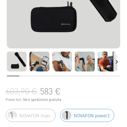
603,90 €
583 €
e spedizione gratuita
Prezzi incl. IVA
NOVAFON max+
NOVAFON power2