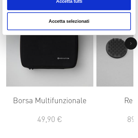
Accetta tutti
Accetta selezionati
Borsa Multifunzionale
Reh
49,90 €
89