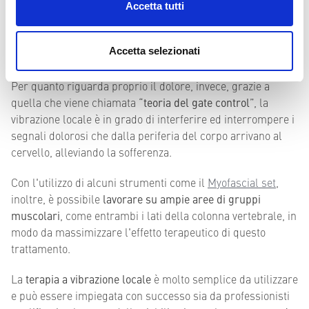
combattere le infiammazioni e nel rinforzare i meccanismi
Accetta tutti
locali di regolazione dei tessuti
, contribuendo al
miglioramento del
dolore sacro iliaco da sovraccarico
Accetta selezionati
funzionale
.
Per quanto riguarda proprio il dolore, invece, grazie a
quella che viene chiamata “
teoria del gate control
”, la
vibrazione locale è in grado di interferire ed interrompere i
segnali dolorosi che dalla periferia del corpo arrivano al
cervello, alleviando la sofferenza.
Con l'utilizzo di alcuni strumenti come il
Myofascial set
,
inoltre, è possibile
lavorare su ampie aree di gruppi
muscolari
, come entrambi i lati della colonna vertebrale, in
modo da massimizzare l'effetto terapeutico di questo
trattamento.
La
terapia a vibrazione locale
è molto semplice da utilizzare
e può essere impiegata con successo sia da professionisti