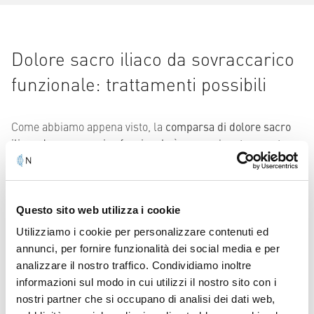
Dolore sacro iliaco da sovraccarico
funzionale: trattamenti possibili
Come abbiamo appena visto, la
comparsa di dolore sacro
iliaco da sovraccarico funzionale
è spesso legata a posture
scorrette o disturbi che riguardano i muscoli del core.
Mantenere la
posizione seduta per tanto tempo
,
specialmente quando questa non viene tenuta nel modo
corretto, influisce praticamente su tutta la
colonna
Questo sito web utilizza i cookie
vertebrale e sulle strutture associate
, come muscoli e
Utilizziamo i cookie per personalizzare contenuti ed
legamenti.
annunci, per fornire funzionalità dei social media e per
analizzare il nostro traffico. Condividiamo inoltre
Per questo motivo, al fine di migliorare la sintomatologia
informazioni sul modo in cui utilizzi il nostro sito con i
dolorosa ed
evitare il sovraccarico funzionale
, è necessario
nostri partner che si occupano di analisi dei dati web,
mettere in atto trattamenti efficaci tanto nella cura del