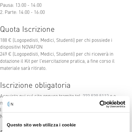
Pausa: 13:00 - 14:00
2. Parte: 14:00 - 16:00
Quota Iscrizione
188 € (Logopedisti, Medici, Studenti) per chi possiede i
dispositivi NOVAFON
249 € (Logopedisti, Medici, Studenti)
per chi riceverà in
dotazione il Kit per l’esercitazione pratica, a fine corso il
materiale sarà ritirato.
Iscrizione obligatoria
Acquista qui sul sito oppure tramite tel.
333 539 5112
o e-
mail:
novafon@me-ri.it
I corsi sono esclusivamente aperti ai clienti della Me-Ri srls
NOVAFON Italia.
Questo sito web utilizza i cookie