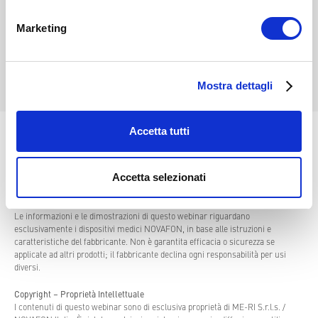
CHIAMA
WHATSAPP
Marketing
SCRIVI
Mostra dettagli
Accetta tutti
TORNA ALL’ELENCO
Accetta selezionati
Avvertenza
Le informazioni e le dimostrazioni di questo webinar riguardano
esclusivamente i dispositivi medici NOVAFON, in base alle istruzioni e
caratteristiche del fabbricante. Non è garantita efficacia o sicurezza se
applicate ad altri prodotti; il fabbricante declina ogni responsabilità per usi
diversi.
Copyright – Proprietà Intellettuale
I contenuti di questo webinar sono di esclusiva proprietà di ME-RI S.r.l.s. /