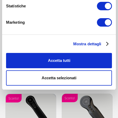
Statistiche
Marketing
Mostra dettagli
NOVAFON power 2
NOVAFON max+
569 €
729 €
Accetta tutti
INFORMAZIONI
INFORMAZIONI
Accetta selezionati
Offerta
Sconto!
Sconto!