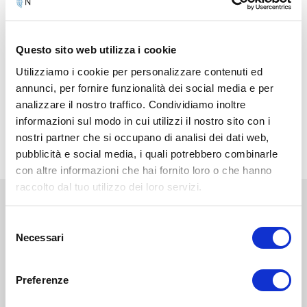
3 – Trattamento dei punti
Per il trattamento dei punti è necessario utilizzare la
testina sfera, scegliere il livello I e trattare ogni punto alla
Questo sito web utilizza i cookie
volta per circa 30-60 secondi. Puoi rimanere fermo sul
Utilizziamo i cookie per personalizzare contenuti ed
punto o trattarlo con leggeri movimenti circolari. Ripetere
annunci, per fornire funzionalità dei social media e per
questo trattamento fino a due volte al giorno.
analizzare il nostro traffico. Condividiamo inoltre
informazioni sul modo in cui utilizzi il nostro sito con i
nostri partner che si occupano di analisi dei dati web,
pubblicità e social media, i quali potrebbero combinarle
con altre informazioni che hai fornito loro o che hanno
raccolto dal tuo utilizzo dei loro servizi.
Prodotti
Selezione
Necessari
del
consenso
Dispositivo
Preferenze