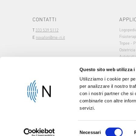
CONTATTI
APPLI
Logopedi
T
333 539 5112
Fisioterap
E
novafon@me-ri.it
Tnpee - P
Ostetricia
Autotrat
Questo sito web utilizza i
Utilizziamo i cookie per pe
per analizzare il nostro tra
con i nostri partner che si
combinarle con altre inform
servizi.
Selezione
Necessari
© 2026 Me-Ri
Impost
del