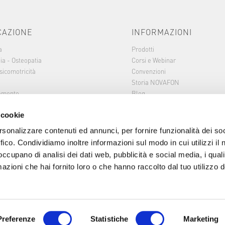
CAZIONE
INFORMAZIONI
a
Prodotti
ia - Osteopatia
Corsi e Webinar
sicomotricità
Convenzioni
Storia NOVAFON
tamento
Blog
Downloads
 cookie
rsonalizzare contenuti ed annunci, per fornire funzionalità dei so
MODALITÀ DI PAGAMENTO
ffico. Condividiamo inoltre informazioni sul modo in cui utilizzi il 
 occupano di analisi dei dati web, pubblicità e social media, i qual
azioni che hai fornito loro o che hanno raccolto dal tuo utilizzo d
Preferenze
Statistiche
Marketing
azioni dei cookie
Note Legali
Protezione dei Dati
Condizioni di Vendita online