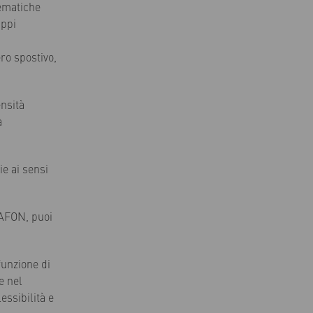
lematiche
uppi
ro spostivo,
ensità
a
ie ai sensi
VAFON, puoi
funzione di
e nel
ssibilità e