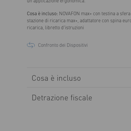
un’applicazione ergonomica.
Cosa è incluso:
NOVAFON max+ con testina a sfera 
stazione di ricarica max+, adattatore con spina eur
ricarica, libretto d’istruzioni
Confronto dei Dispositivi
Cosa è incluso
NOVAFON max+
,
Stazione di ricarica
,
Testins sf
Detrazione fiscale
Adattatore spina
,
avo di ricarica
,
Libretto d'istr
NOVAFON è un dispositivo medico, detraibili com
dell’art. 15, comma 1, lett. c), T.U.I.R.