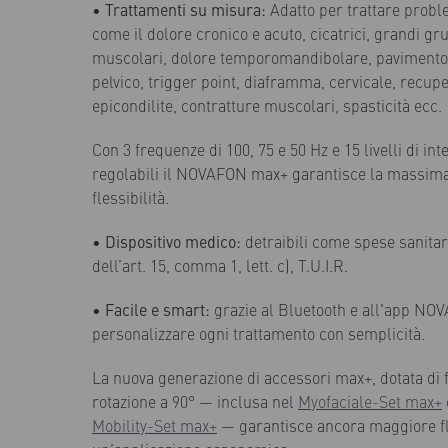
•
Trattamenti su misura:
Adatto per trattare prob
come il dolore cronico e acuto, cicatrici, grandi gr
muscolari, dolore temporomandibolare, pavimento
pelvico, trigger point, diaframma, cervicale, recupe
epicondilite, contratture muscolari, spasticità ecc.
Con 3 frequenze di 100, 75 e 50 Hz e 15 livelli di int
regolabili il NOVAFON max+ garantisce la massim
flessibilità.
•
Dispositivo medico:
detraibili come spese sanitar
dell’art. 15, comma 1, lett. c), T.U.I.R.
•
Facile e smart:
grazie al Bluetooth e all'app NO
personalizzare ogni trattamento con semplicità.
La nuova generazione di accessori max+, dotata di 
rotazione a 90° — inclusa nel
Myofaciale-Set max+
Mobility-Set max+
— garantisce ancora maggiore fle