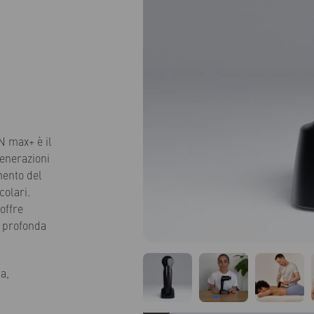
 max+ è il
generazioni
mento del
colari.
offre
e profonda
ia,