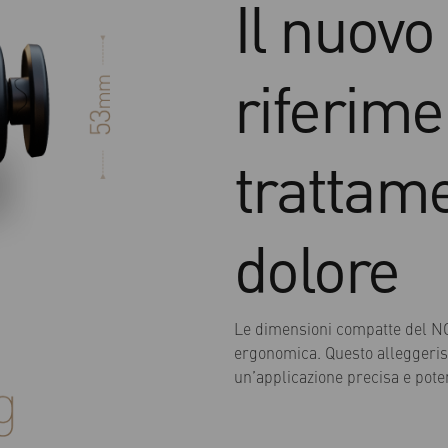
Il nuovo
riferime
trattam
dolore
Le dimensioni compatte del 
ergonomica. Questo alleggerisc
un’applicazione precisa e pote