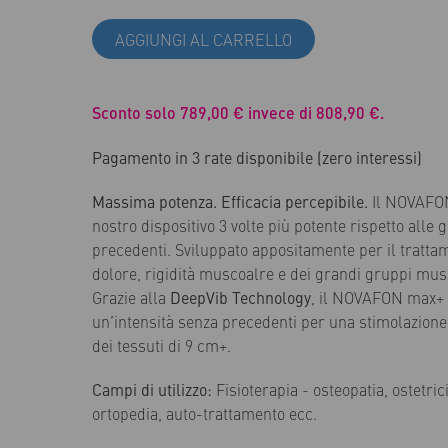
AGGIUNGI AL CARRELLO
Sconto solo 789,00 € invece di 808,90 €.
Pagamento in 3 rate disponibile (zero interessi)
Massima potenza. Efficacia percepibile.
Il NOVAFON
nostro dispositivo 3 volte più potente rispetto alle 
precedenti. Sviluppato appositamente per il tratta
dolore, rigidità muscoalre e dei grandi gruppi mus
Grazie alla
DeepVib Technology
, il NOVAFON max+ 
un’intensità senza precedenti per una stimolazion
dei tessuti di 9 cm+.
Campi di utilizzo:
Fisioterapia - osteopatia, ostetric
ortopedia, auto-trattamento ecc.