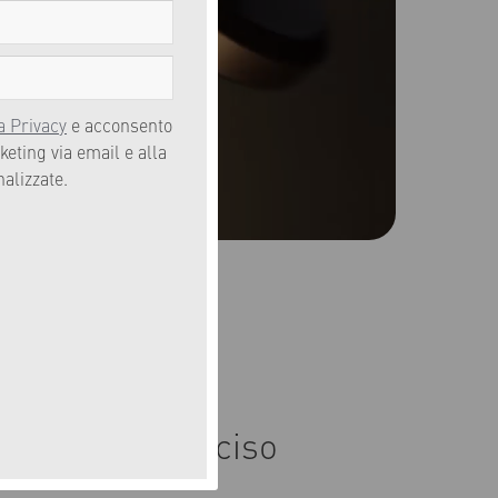
a Privacy
e acconsento
keting via email e alla
nalizzate.
 uno scopo preciso