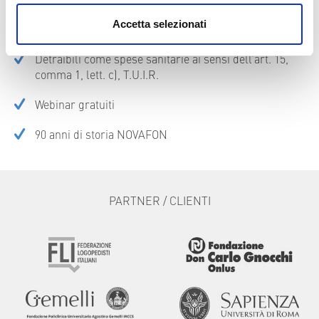
Accetta selezionati
Servizio clienti e fatturazione in Italia
Detraibili come spese sanitarie ai sensi dell’art. 15,
comma 1, lett. c), T.U.I.R.
Webinar gratuiti
90 anni di storia NOVAFON
PARTNER / CLIENTI