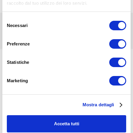
raccolto dal tuo utilizzo dei loro servizi.
Selezione
20 € di sconto sul dispositivo, iscriviti alla nostra newsletter
Necessari
del
consenso
ISCRIVITI ALLA NEWSLETTER
Preferenze
Statistiche
VANTAGGI NOVAFON
Marketing
14 giorni reso gratuito
Dispositivo medico
Mostra dettagli
Pagamento a rate senza interessi
Spedizione gratuito da 150 € di spesa
Accetta tutti
Made in Germany